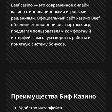
Beef casino — это современное онлайн
казино с инновационными игровыми
решениями. Официальный сайт казино Beef
объединяет поклонников азартных игр,
предлагая пользователям комфортный
интерфейс, высокую скорость работы и
понятную систему бонусов.
Преимущества Биф Казино
Удобство интерфейса