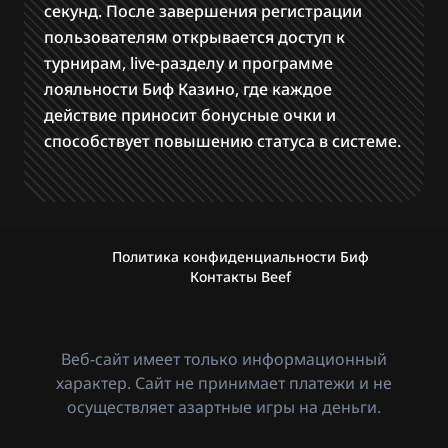
секунд. После завершения регистрации
пользователям открывается доступ к
турнирам, live-разделу и программе
лояльности Биф Казино, где каждое
действие приносит бонусные очки и
способствует повышению статуса в системе.
Политика конфиденциальности Биф
Контакты Beef
Веб-сайт имеет только информационный
характер. Сайт не принимает платежи и не
осуществляет азартные игры на деньги.